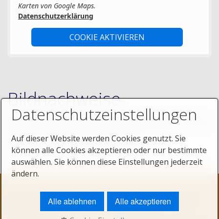
Karten von Google Maps.
Datenschutzerklärung
COOKIE AKTIVIEREN
Bildnachweise
Datenschutzeinstellungen
Urheber und Bildquelle der im Original-Layout "Stripe
Responsive" verwendeten Bilder:
Auf dieser Website werden Cookies genutzt. Sie
Es wurden nur lizenzfreie Fotos verwendet.
können alle Cookies akzeptieren oder nur bestimmte
auswählen. Sie können diese Einstellungen jederzeit
ändern.
Home
AGB
Datenschutzerklärung
Kontakt
Alle ablehnen
Alle akzeptieren
Impressum