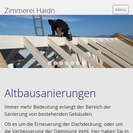
Zimmerei Haidn
Menü
Home
Zimmerertätigkeiten
Holzrahmenbau
Wohnhaus - Neubau
Altbausanierungen
Gewerbebauten
Dachgeschossausbau
Immer mehr Bedeutung erlangt der Bereich der
Sanierung von bestehenden Gebäuden.
Altbausanierungen
Ob es um die Erneuerung der Dachdeckung, oder um
Carports / Terrassen
die Verbesserung der Dämmung geht, hier haben Sie in